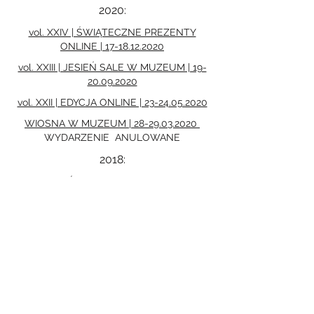
2020:
vol. XXIV | ŚWIĄTECZNE PREZENTY
ONLINE | 17-18.12.2020
vol. XXIII | JESIEŃ SALE W MUZEUM | 19-
20.09.2020
vol. XXII | EDYCJA ONLINE | 23-24.05.2020
WIOSNA W MUZEUM | 28-29.03.2020
WYDARZENIE ANULOWANE
2018:
vol. XVII | ŚWIĄTECZNE PREZENTY W
FORUM | 15-16.12.2018
vol. XVI + NIECH ŻYJE PAPIER | 24-
25.11.2018
vol. XV + EKOtyki | JESIEŃ W PAŁACU | 22-
23.09.2018
vol. XIV | LATO W PAŁACU | 19-20.05.2018
vol. XIII | WIOSNA W PAŁACU | 17-