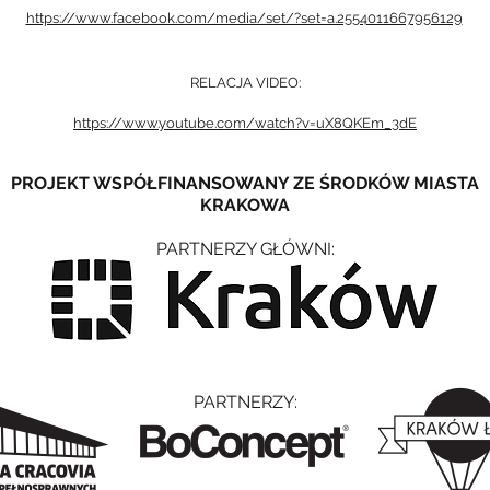
https://www.facebook.com/media/set/?set=a.2554011667956129
RELACJA VIDEO
:
https://www.youtube.com/watch?v=uX8QKEm_3dE
PROJEKT WSPÓŁFINANSOWANY ZE ŚRODKÓW MIASTA
KRAKOWA
PARTNERZY GŁÓWNI:
PARTNERZY: