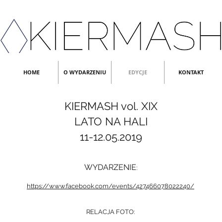
HOME
O WYDARZENIU
EDYCJE
KONTAKT
KIERMASH vol. XIX
LATO NA HALI
11-12.05.2019
WYDARZENIE
:
https://www.facebook.com/events/427466078022240/
RELACJA FOTO
: