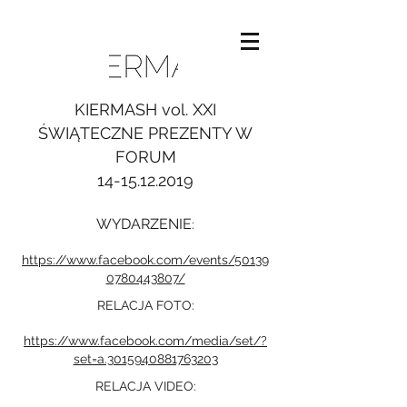
KIERMASH vol. XXI
ŚWIĄTECZNE PREZENTY W
FORUM
14-15.12.2019
WYDARZENIE
:
https://www.facebook.com/events/50139
0780443807/
RELACJA FOTO
:
https://www.facebook.com/media/set/?
set=a.3015940881763203
RELACJA VIDEO
: